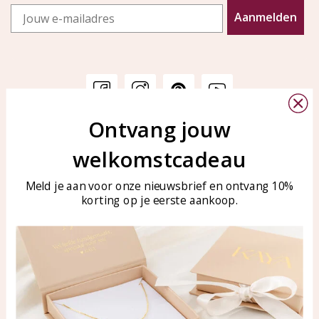
Email
Aanmelden
Ontvang jouw
Klantenservice
KAYA Sieraden
welkomstcadeau
Bellen of WhatsApp Ma-Vr
Veelgestelde vragen
tussen 09:00-17:00
Sieraden onderhouden
Meld je aan voor onze nieuwsbrief en ontvang 10%
Tel: 0850003187
korting op je eerste aankoop.
Blog
WhatsApp: 0850003187
klantenservice@kayasierade
n.nl
Producten
KAYA Sieraden