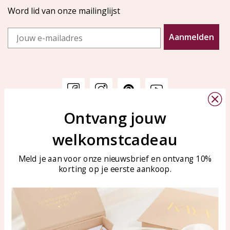
Word lid van onze mailinglijst
Email
Aanmelden
Ontvang jouw
Klantenservice
KAYA Sieraden
welkomstcadeau
Bellen of WhatsApp Ma-Vr
Veelgestelde vragen
tussen 09:00-17:00
Sieraden onderhouden
Meld je aan voor onze nieuwsbrief en ontvang 10%
Tel: 0850003187
korting op je eerste aankoop.
Blog
WhatsApp: 0850003187
klantenservice@kayasierade
n.nl