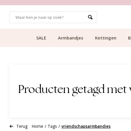
GRATIS BEZORGING VANAF €49.99
SALE
Armbandjes
Kettingen
B
Producten getagd met
Terug
Home
/
Tags
/
vriendschapsarmbandjes