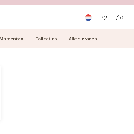
700.000+ TEVREDEN KLANTEN
0
Momenten
Collecties
Alle sieraden