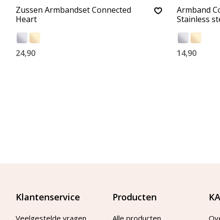
Zussen Armbandset Connected
Armband Co
Heart
Stainless st
24,90
14,90
Klantenservice
Producten
KA
Veelgestelde vragen
Alle producten
Ov