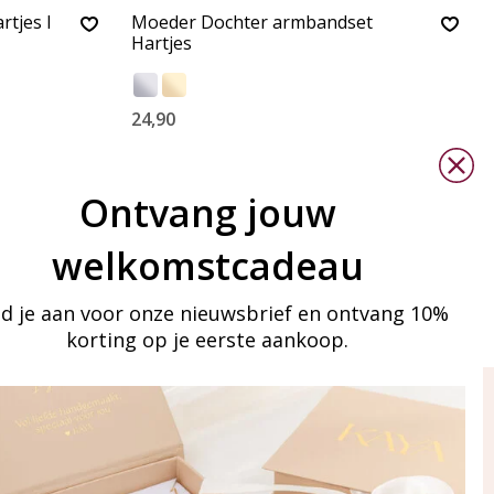
tjes I
Moeder Dochter armbandset
Hartjes
24,90
Ontvang jouw
welkomstcadeau
d je aan voor onze nieuwsbrief en ontvang 10%
korting op je eerste aankoop.
ay in touch
an onze mailinglijst