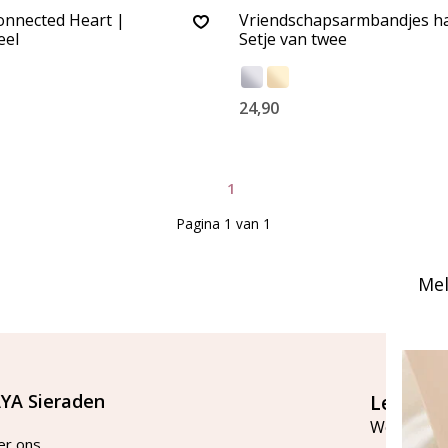
nnected Heart |
Vriendschapsarmbandjes har
eel
Setje van twee
24,90
1
Pagina 1 van 1
Mel
YA Sieraden
Let's st
Word lid v
er ons