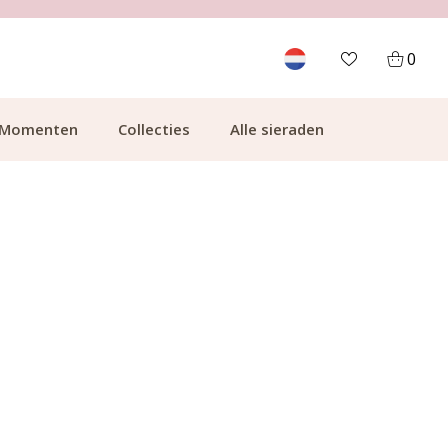
700.000+ TEVREDEN KLANTEN
0
Momenten
Collecties
Alle sieraden