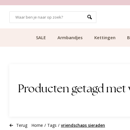
GRATIS BEZORGING VANAF €49.99
SALE
Armbandjes
Kettingen
B
Producten getagd met 
Terug
Home
/
Tags
/
vriendschaps sieraden