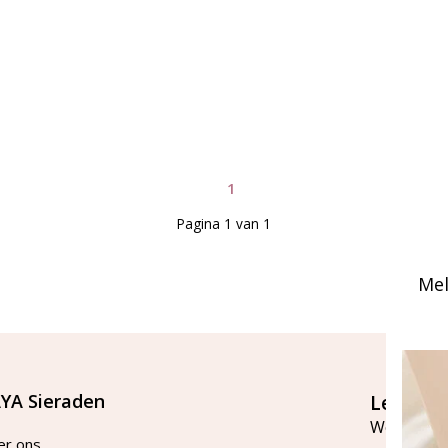
1
Pagina 1 van 1
Mel
YA Sieraden
Let's st
Word lid v
er ons