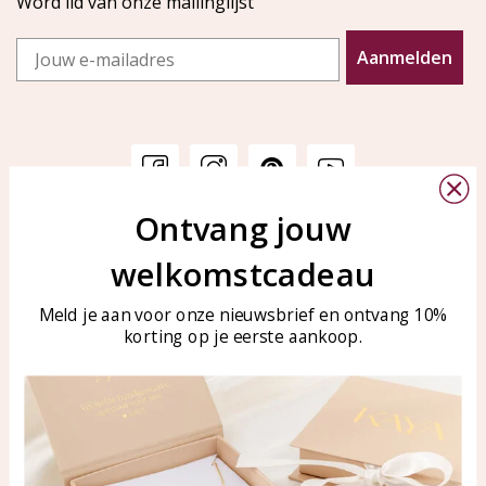
Word lid van onze mailinglijst
Email
Aanmelden
Ontvang jouw
Klantenservice
KAYA Sieraden
welkomstcadeau
Bellen of WhatsApp Ma-Vr
Veelgestelde vragen
tussen 09:00-17:00
Sieraden onderhouden
Meld je aan voor onze nieuwsbrief en ontvang 10%
Tel: 0850003187
korting op je eerste aankoop.
Blog
WhatsApp: 0850003187
klantenservice@kayasierade
n.nl