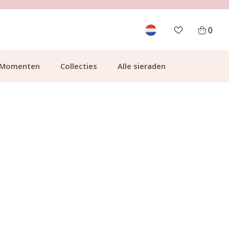
700.000+ TEVREDEN KLANTEN
0
Momenten
Collecties
Alle sieraden