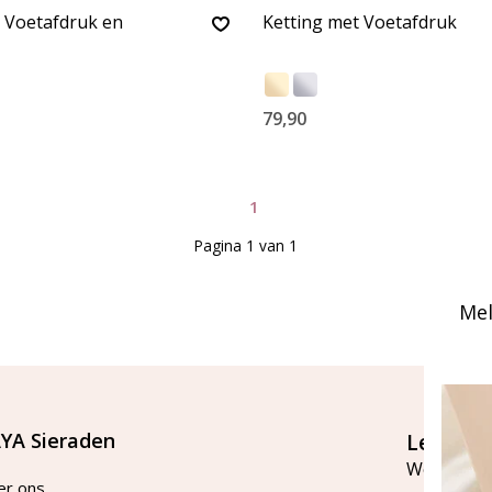
 Voetafdruk en
Ketting met Voetafdruk
79,90
1
Pagina 1 van 1
Mel
YA Sieraden
Let's st
Word lid v
er ons