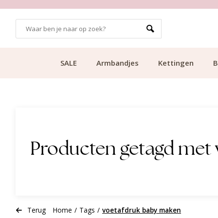
GRATIS BEZORGING VANAF €49.99
SALE
Armbandjes
Kettingen
B
Producten getagd met
Terug
Home
/
Tags
/
voetafdruk baby maken