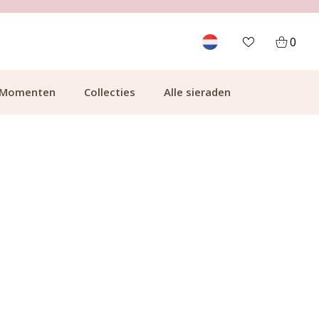
700.000+ TEVREDEN KLANTEN
0
Momenten
Collecties
Alle sieraden