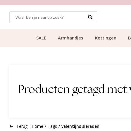
GRATIS BEZORGING VANAF €49.99
SALE
Armbandjes
Kettingen
B
Producten getagd met v
Terug
Home
/
Tags
/
valentijns sieraden