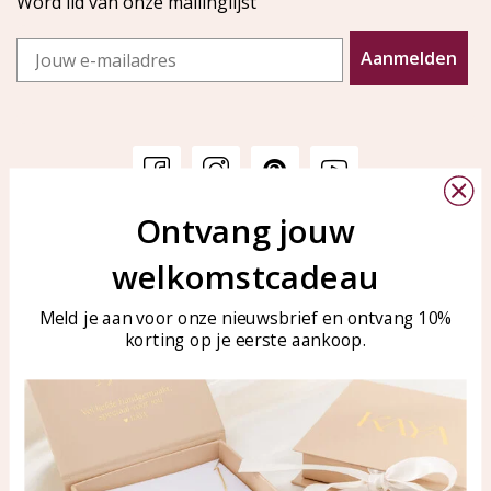
Word lid van onze mailinglijst
Email
Aanmelden
Ontvang jouw
Klantenservice
KAYA Sieraden
welkomstcadeau
Bellen of WhatsApp Ma-Vr
Veelgestelde vragen
tussen 09:00-17:00
Sieraden onderhouden
Meld je aan voor onze nieuwsbrief en ontvang 10%
Tel: 0850003187
korting op je eerste aankoop.
Blog
WhatsApp: 0850003187
klantenservice@kayasierade
n.nl