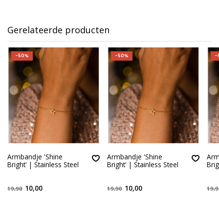
Gerelateerde producten
-50%
-50%
-
Armbandje 'Shine
Armbandje 'Shine
Arm
Bright' | Stainless Steel
Bright' | Stainless Steel
Brig
10,00
10,00
19,90
19,90
19,9