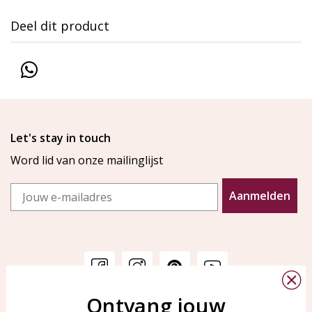
Deel dit product
Let's stay in touch
Word lid van onze mailinglijst
Email
Aanmelden
Ontvang jouw
Klantenservice
KAYA Sieraden