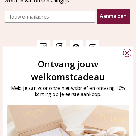
Word lid van onze mailinglijst
Email
Aanmelden
Ontvang jouw
Klantenservice
KAYA Sieraden
welkomstcadeau
Bellen of WhatsApp Ma-Vr
Veelgestelde vragen
tussen 09:00-17:00
Sieraden onderhouden
Meld je aan voor onze nieuwsbrief en ontvang 10%
Tel: 0850003187
korting op je eerste aankoop.
Blog
WhatsApp: 0850003187
klantenservice@kayasierade
n.nl