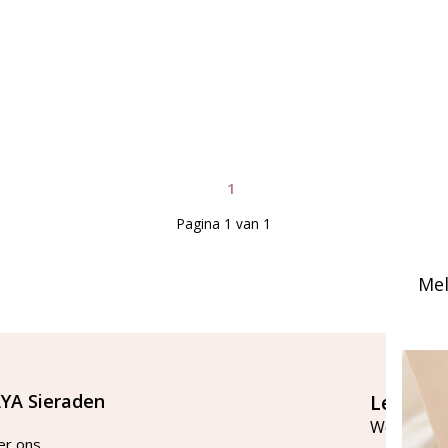
1
Pagina 1 van 1
Mel
YA Sieraden
Let's st
Word lid v
er ons