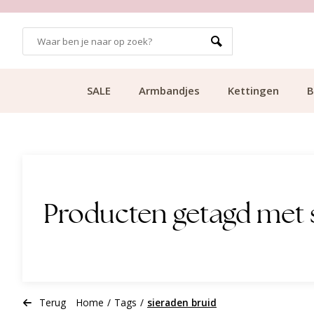
GRATIS BEZORGING VANAF €49.99
SALE
Armbandjes
Kettingen
B
Producten getagd met 
Terug
Home
/
Tags
/
sieraden bruid