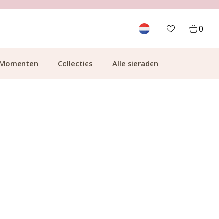
700.000+ TEVREDEN KLANTEN
0
Momenten
Collecties
Alle sieraden