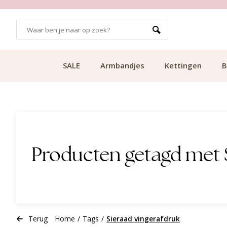
GRATIS BEZORGING VANAF €49.99
SALE
Armbandjes
Kettingen
B
Producten getagd met 
Terug
Home
/
Tags
/
Sieraad vingerafdruk