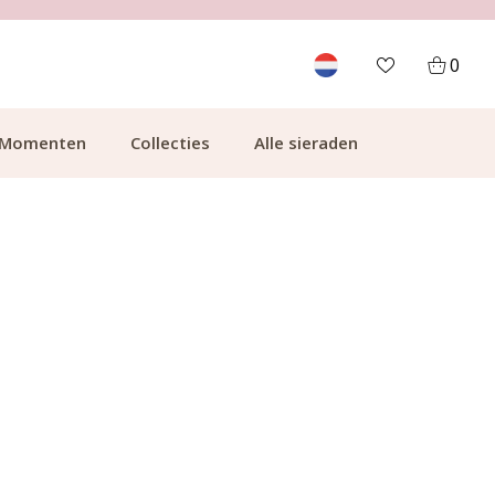
700.000+ TEVREDEN KLANTEN
0
Momenten
Collecties
Alle sieraden