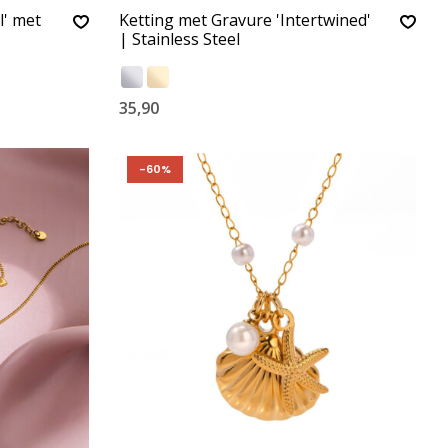
l' met
Ketting met Gravure 'Intertwined'
| Stainless Steel
35,90
-60%