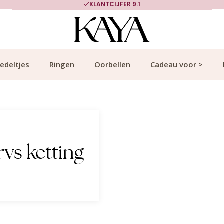
IJFER 9.1
700.000+ TEVREDEN K
edeltjes
Ringen
Oorbellen
Cadeau voor >
vs ketting