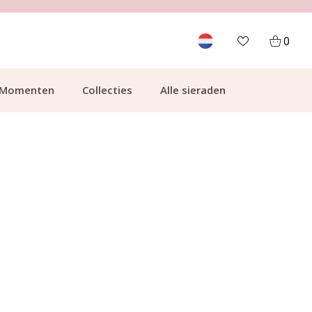
LANTEN
GRATIS BEZORGING VANAF €49.99
0
Momenten
Collecties
Alle sieraden