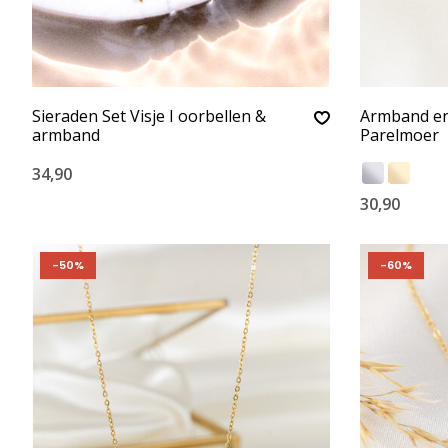
Sieraden Set Visje I oorbellen &
Armband en 
armband
Parelmoer
34,90
30,90
-50%
-60%