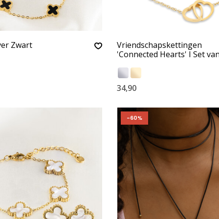
ver Zwart
Vriendschapskettingen
'Connected Hearts' I Set va
34,90
-60%