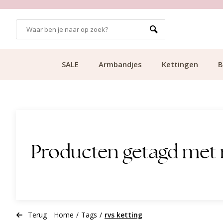
 BEZORGING VANAF €49.99
KLANTC
SALE
Armbandjes
Kettingen
B
Producten getagd met r
Terug
Home
/
Tags
/
rvs ketting