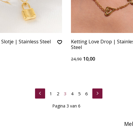
Slotje | Stainless Steel
Ketting Love Drop | Stainle
Steel
10,00
24,90
1
2
3
4
5
6
Pagina 3 van 6
Mel