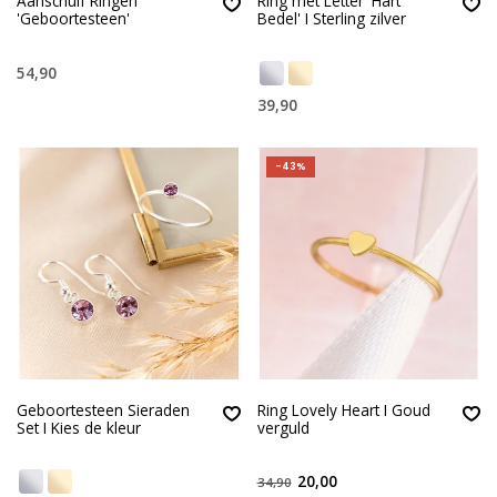
Aanschuif Ringen
Ring met Letter 'Hart
'Geboortesteen'
Bedel' I Sterling zilver
54,90
39,90
-43%
Geboortesteen Sieraden
Ring Lovely Heart I Goud
Set I Kies de kleur
verguld
20,00
34,90