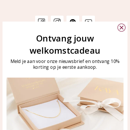
Ontvang jouw
Klantenservice
KAYA Sieraden
welkomstcadeau
Bellen of WhatsApp Ma-Vr
Veelgestelde vragen
tussen 09:00-17:00
Sieraden onderhouden
Meld je aan voor onze nieuwsbrief en ontvang 10%
Tel: 0850003187
korting op je eerste aankoop.
Blog
WhatsApp: 0850003187
klantenservice@kayasierade
n.nl
Producten
KAYA Sieraden
Alle producten
Over ons
Nieuwe producten
Samenwerken?