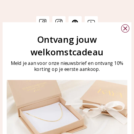
Ontvang jouw
Klantenservice
KAYA Sieraden
welkomstcadeau
Bellen of WhatsApp Ma-Vr
Veelgestelde vragen
tussen 09:00-17:00
Sieraden onderhouden
Meld je aan voor onze nieuwsbrief en ontvang 10%
Tel: 0850003187
korting op je eerste aankoop.
Blog
WhatsApp: 0850003187
klantenservice@kayasierade
n.nl
Producten
KAYA Sieraden
Alle producten
Over ons
Nieuwe producten
Samenwerken?