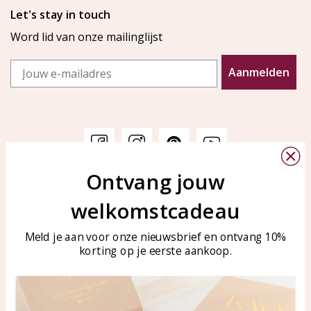
Let's stay in touch
Word lid van onze mailinglijst
Email
Aanmelden
Ontvang jouw
Klantenservice
KAYA Sieraden
welkomstcadeau
Bellen of WhatsApp Ma-Vr
Veelgestelde vragen
tussen 09:00-17:00
Sieraden onderhouden
Meld je aan voor onze nieuwsbrief en ontvang 10%
Tel: 0850003187
korting op je eerste aankoop.
Blog
WhatsApp: 0850003187
klantenservice@kayasierade
n.nl