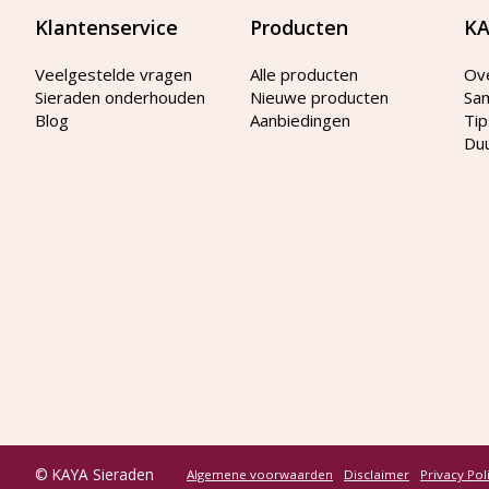
Klantenservice
Producten
KA
Veelgestelde vragen
Alle producten
Ov
Sieraden onderhouden
Nieuwe producten
Sa
Blog
Aanbiedingen
Tip
Du
© KAYA Sieraden
Algemene voorwaarden
Disclaimer
Privacy Pol