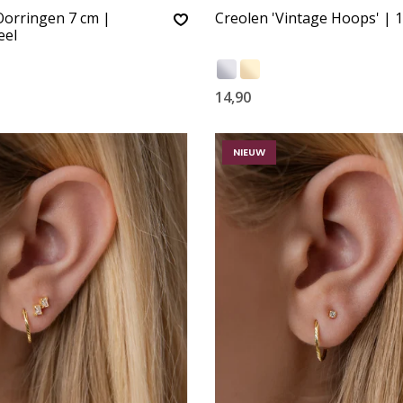
Oorringen 7 cm |
Creolen 'Vintage Hoops' |
eel
14,90
NIEUW