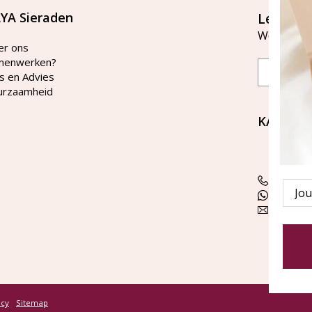
YA Sieraden
Let's st
Word lid v
er ons
menwerken?
Email
s en Advies
urzaamheid
KAYA Si
Bellen 
tussen 
Tel: 08
Emai
WhatsA
klanten
icy
Sitemap