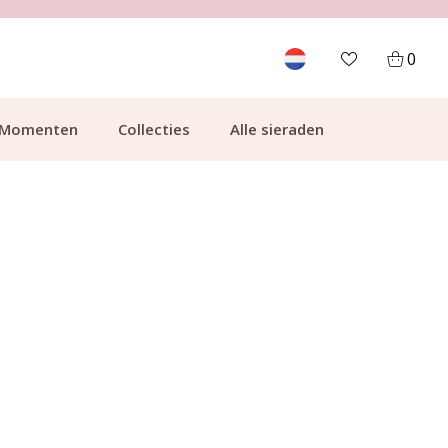
700.000+ TEVREDEN KLANTEN
0
Momenten
Collecties
Alle sieraden