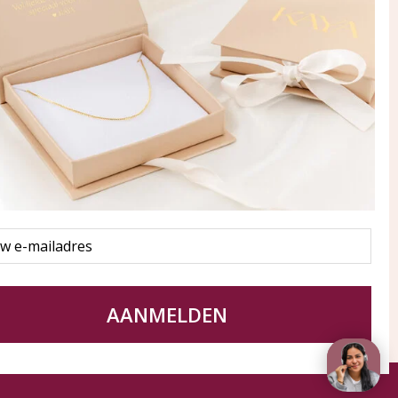
ay in touch
an onze mailinglijst
Aanmelden
eraden
of WhatsApp Ma-Vr
09:00-17:00
5 000 31 87
l
pp: 085 000 31 87
service@kayasieraden.nl
AANMELDEN