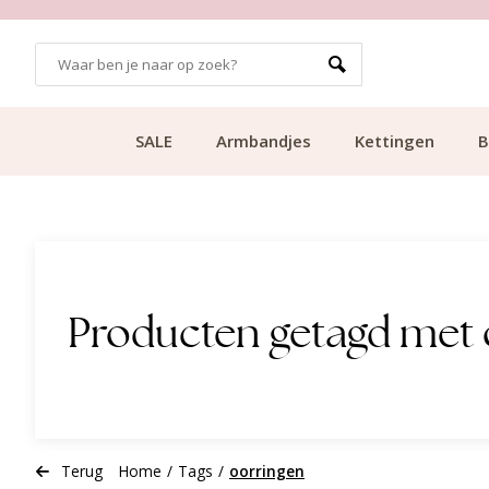
GRATIS BEZORGING VANAF €49.99
SALE
Armbandjes
Kettingen
B
Producten getagd met 
Terug
Home
/
Tags
/
oorringen