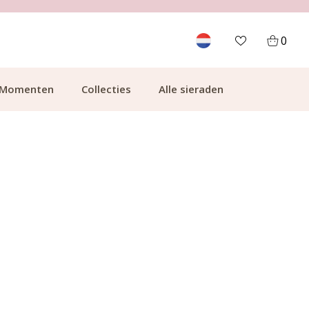
700.000+ TEVREDEN KLANTEN
0
Momenten
Collecties
Alle sieraden