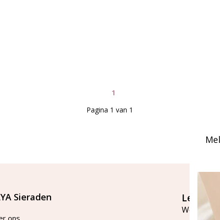
1
Pagina 1 van 1
Mel
YA Sieraden
Let's st
Word lid v
er ons