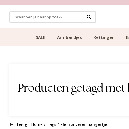
GRATIS BEZORGING VANAF €49.99
SALE
Armbandjes
Kettingen
B
Producten getagd met k
Terug
Home
/
Tags
/
klein zilveren hangertje