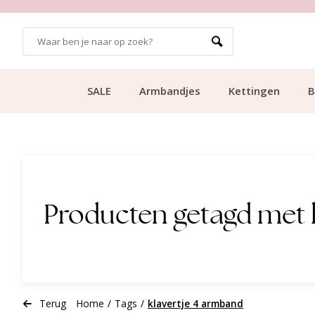
GRATIS BEZORGING VANAF €49.99
SALE
Armbandjes
Kettingen
B
Producten getagd met 
Terug
Home
/
Tags
/
klavertje 4 armband