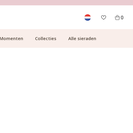
700.000+ TEVREDEN KLANTEN
0
Momenten
Collecties
Alle sieraden