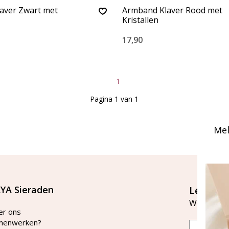
aver Zwart met
Armband Klaver Rood met
Kristallen
17,90
1
Pagina 1 van 1
Mel
YA Sieraden
Let's st
Word lid v
er ons
menwerken?
Email