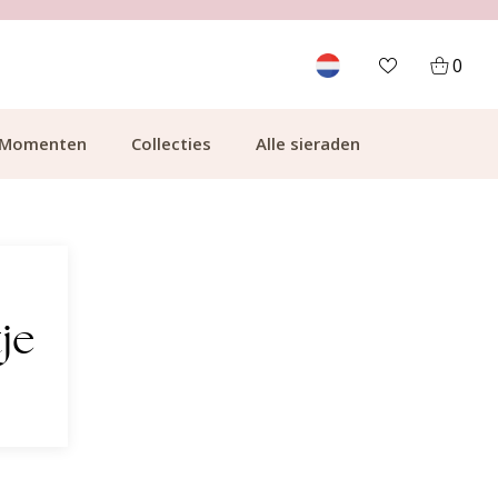
700.000+ TEVREDEN KLANTEN
0
Momenten
Collecties
Alle sieraden
je