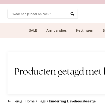
GRATIS BEZORGING VANAF €49.99
SALE
Armbandjes
Kettingen
B
Producten getagd met 
Terug
Home
/
Tags
/
kinderring Lieveheersbeestje