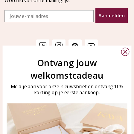
Word lid van onze mailinglijst
Email
Aanmelden
Ontvang jouw
Klantenservice
KAYA Sieraden
welkomstcadeau
Bellen of WhatsApp Ma-Vr
Veelgestelde vragen
tussen 09:00-17:00
Sieraden onderhouden
Meld je aan voor onze nieuwsbrief en ontvang 10%
Tel: 0850003187
korting op je eerste aankoop.
Blog
WhatsApp: 0850003187
klantenservice@kayasierade
n.nl