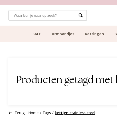
GRATIS BEZORGING VANAF €49.99
SALE
Armbandjes
Kettingen
B
Producten getagd met ke
Terug
Home
/
Tags
/
kettign stainless steel