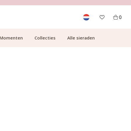
700.000+ TEVREDEN KLANTEN
0
Momenten
Collecties
Alle sieraden