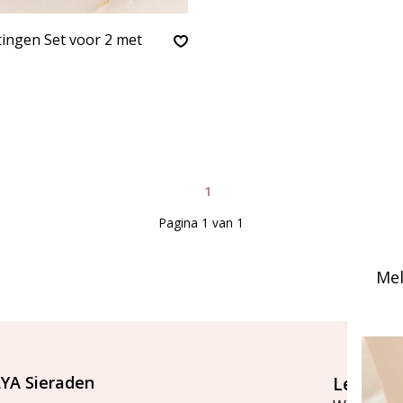
ingen Set voor 2 met
1
Pagina 1 van 1
Mel
YA Sieraden
Let's st