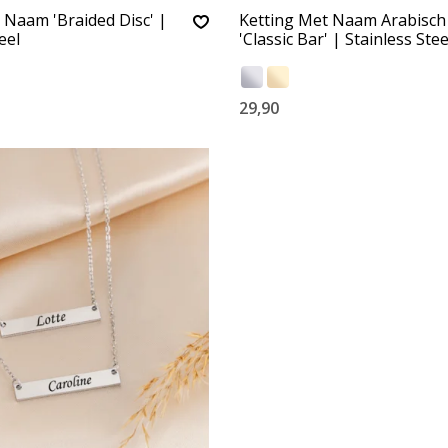
 Naam 'Braided Disc' |
Ketting Met Naam Arabisch
eel
'Classic Bar' | Stainless Stee
29,90