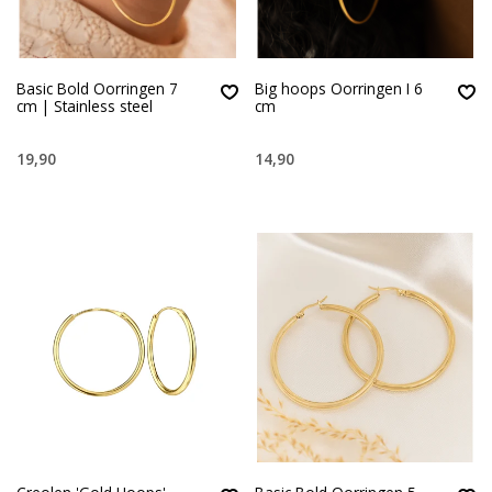
Basic Bold Oorringen 7
Big hoops Oorringen I 6
cm | Stainless steel
cm
19,90
14,90