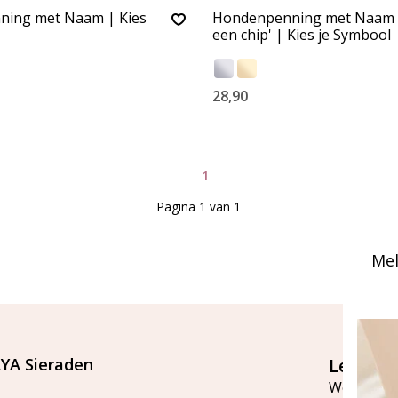
ing met Naam | Kies
Hondenpenning met Naam '
een chip' | Kies je Symbool
28,90
1
Pagina 1 van 1
Mel
YA Sieraden
Let's st
Word lid v