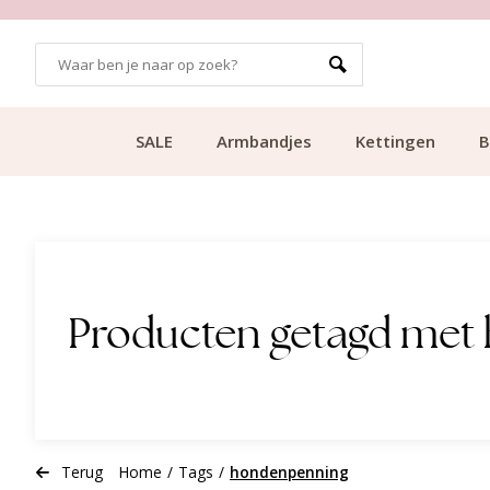
GRATIS BEZORGING VANAF €49.99
SALE
Armbandjes
Kettingen
B
Producten getagd met
Terug
Home
/
Tags
/
hondenpenning