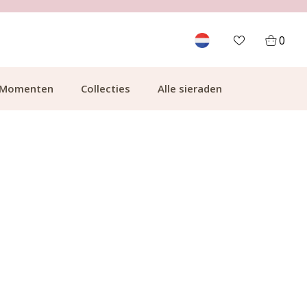
700.000+ TEVREDEN KLANTEN
0
Momenten
Collecties
Alle sieraden