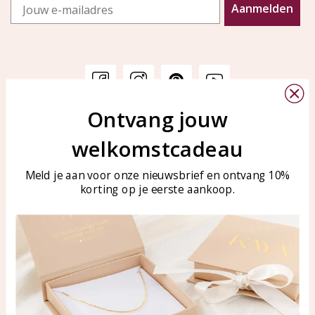
Email
Aanmelden
Ontvang jouw
Klantenservice
KAYA Sieraden
welkomstcadeau
Bellen of WhatsApp Ma-Vr
Veelgestelde vragen
tussen 09:00-17:00
Sieraden onderhouden
Meld je aan voor onze nieuwsbrief en ontvang 10%
Tel: 0850003187
korting op je eerste aankoop.
Blog
WhatsApp: 0850003187
klantenservice@kayasierade
n.nl
Producten
KAYA Sieraden
Alle producten
Over ons