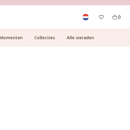
700.000+ TEVREDEN KLANTEN
0
Momenten
Collecties
Alle sieraden