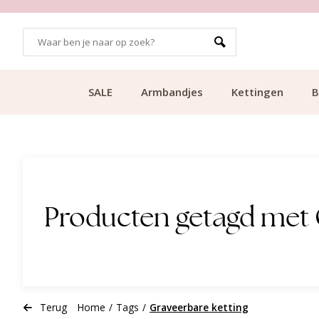
GRATIS BEZORGING VANAF €49.99
SALE
Armbandjes
Kettingen
B
Producten getagd met 
Terug
Home
/
Tags
/
Graveerbare ketting