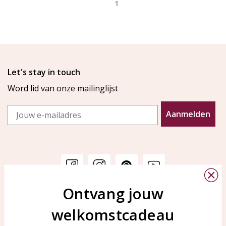
1
Let's stay in touch
Word lid van onze mailinglijst
Email
Aanmelden
Ontvang jouw
Klantenservice
KAYA Sieraden
welkomstcadeau
Bellen of WhatsApp Ma-Vr
Veelgestelde vragen
tussen 09:00-17:00