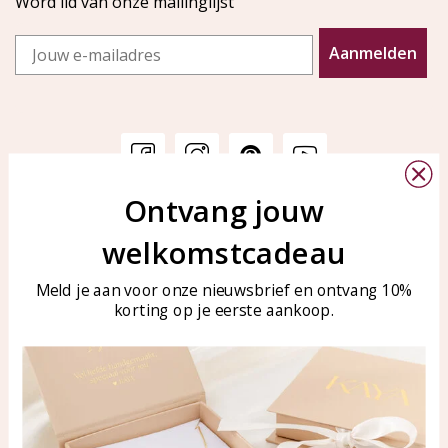
Word lid van onze mailinglijst
Email
Aanmelden
Ontvang jouw
Klantenservice
KAYA Sieraden
welkomstcadeau
Bellen of WhatsApp Ma-Vr
Veelgestelde vragen
tussen 09:00-17:00
Sieraden onderhouden
Meld je aan voor onze nieuwsbrief en ontvang 10%
Tel: 0850003187
korting op je eerste aankoop.
Blog
WhatsApp: 0850003187
klantenservice@kayasierade
n.nl