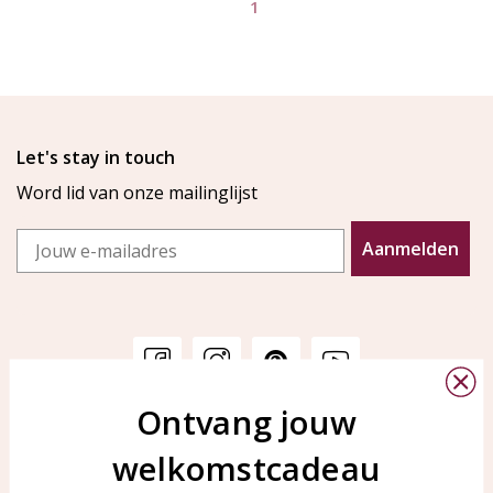
1
Let's stay in touch
Word lid van onze mailinglijst
Email
Aanmelden
Ontvang jouw
Klantenservice
KAYA Sieraden
welkomstcadeau
Bellen of WhatsApp Ma-Vr
Veelgestelde vragen
tussen 09:00-17:00