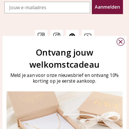
Email
Aanmelden
Ontvang jouw
Klantenservice
KAYA Sieraden
welkomstcadeau
Bellen of WhatsApp Ma-Vr
Veelgestelde vragen
tussen 09:00-17:00
Sieraden onderhouden
Meld je aan voor onze nieuwsbrief en ontvang 10%
Tel: 0850003187
korting op je eerste aankoop.
Blog
WhatsApp: 0850003187
klantenservice@kayasierade
n.nl
Producten
KAYA Sieraden