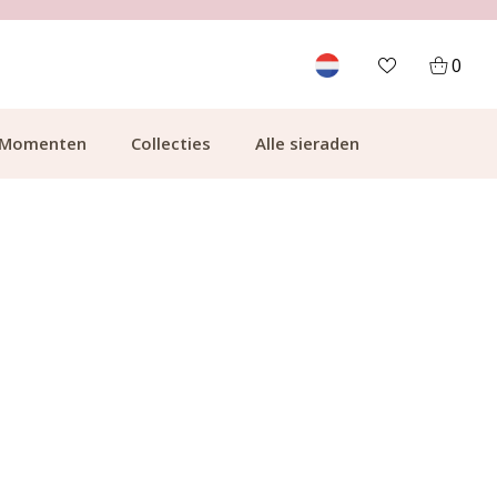
700.000+ TEVREDEN KLANTEN
0
Momenten
Collecties
Alle sieraden