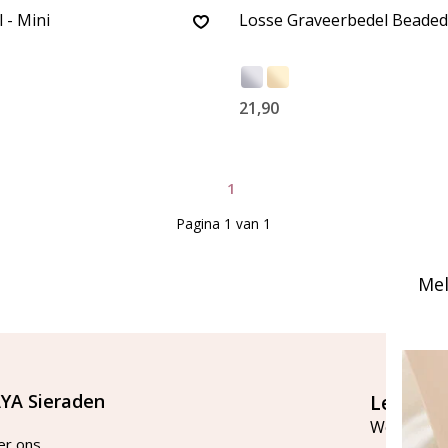
 - Mini
Losse Graveerbedel Beaded
21,90
1
Pagina 1 van 1
Mel
YA Sieraden
Let's st
Word lid v
er ons