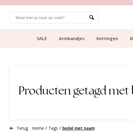
GRATIS BEZORGING VANAF €49.99
SALE
Armbandjes
Kettingen
B
Producten getagd met
Terug
Home
/
Tags
/
bedel met naam