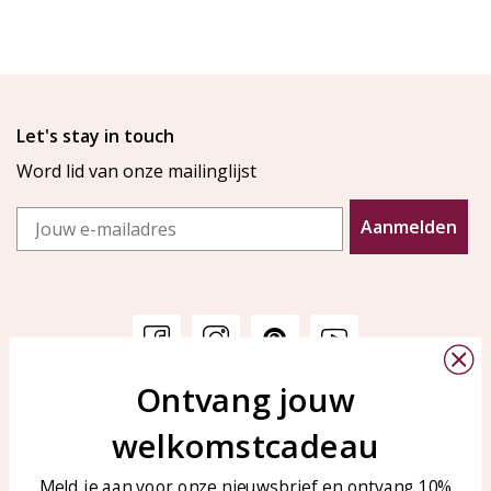
Let's stay in touch
Word lid van onze mailinglijst
Email
Aanmelden
Ontvang jouw
Klantenservice
KAYA Sieraden
welkomstcadeau
Bellen of WhatsApp Ma-Vr
Veelgestelde vragen
tussen 09:00-17:00
Sieraden onderhouden
Meld je aan voor onze nieuwsbrief en ontvang 10%