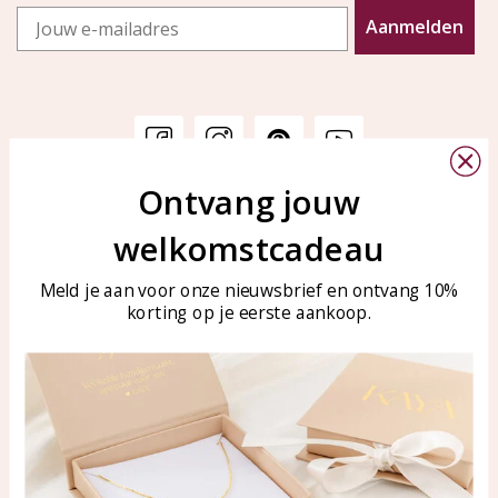
Email
Aanmelden
Ontvang jouw
Klantenservice
KAYA Sieraden
welkomstcadeau
Bellen of WhatsApp Ma-Vr
Veelgestelde vragen
tussen 09:00-17:00
Sieraden onderhouden
Meld je aan voor onze nieuwsbrief en ontvang 10%
Tel: 0850003187
korting op je eerste aankoop.
Blog
WhatsApp: 0850003187
klantenservice@kayasierade
n.nl
Producten
KAYA Sieraden