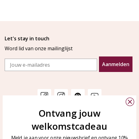
Let's stay in touch
Word lid van onze mailinglijst
Email
Aanmelden
Ontvang jouw
Klantenservice
KAYA Sieraden
welkomstcadeau
Bellen of WhatsApp Ma-Vr
Veelgestelde vragen
tussen 09:00-17:00
Sieraden onderhouden
Meld je aan voor onze nieuwsbrief en ontvang 10%