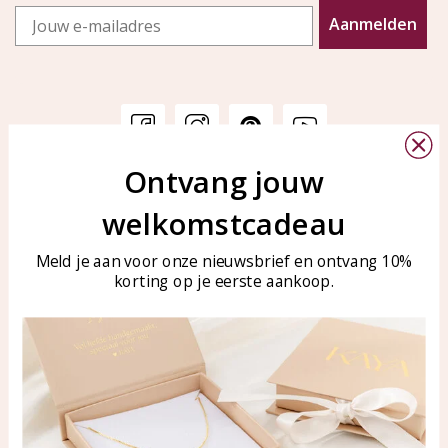
Email
Aanmelden
Ontvang jouw
Klantenservice
KAYA Sieraden
welkomstcadeau
Bellen of WhatsApp Ma-Vr
Veelgestelde vragen
tussen 09:00-17:00
Sieraden onderhouden
Meld je aan voor onze nieuwsbrief en ontvang 10%
Tel: 0850003187
korting op je eerste aankoop.
Blog
WhatsApp: 0850003187
klantenservice@kayasierade
n.nl
Producten
KAYA Sieraden