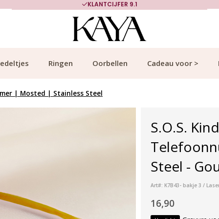
KLANTCIJFER 9.1
edeltjes
Ringen
Oorbellen
Cadeau voor >
er | Mosted | Stainless Steel
S.O.S. Ki
Telefoonn
Steel - Go
Art#: K7B43- bakje 3 / La
16,90