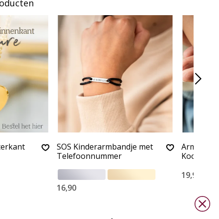
roducten
terkant
SOS Kinderarmbandje met
Armbandje
Telefoonnummer
Koord
19,90
16,90