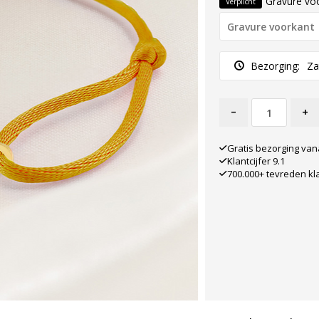
Gravure vo
Verplicht
Bezorging:
Za
-
+
Gratis bezorging van
Klantcijfer 9.1
700.000+ tevreden kl