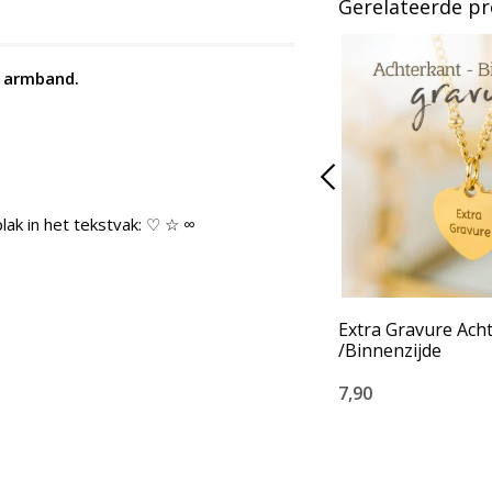
Gerelateerde p
. armband.
lak in het tekstvak: ♡ ☆ ∞
Extra Gravure Ach
/Binnenzijde
7,90