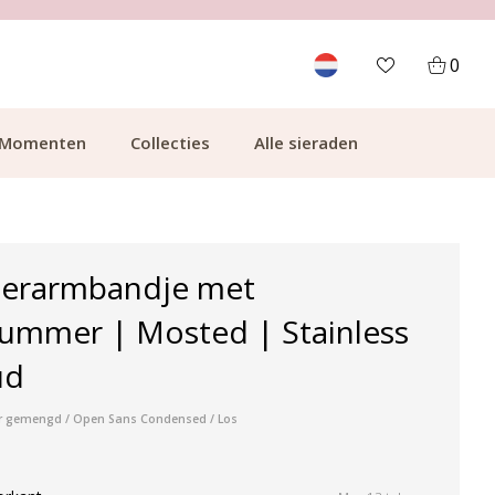
700.000+ TEVREDEN KLANTEN
0
Momenten
Collecties
Alle sieraden
nderarmbandje met
ummer | Mosted | Stainless
ud
ser gemengd / Open Sans Condensed / Los