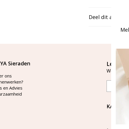
Deel dit artikel
Mel
YA Sieraden
Let's st
Word lid v
er ons
menwerken?
Email
s en Advies
urzaamheid
KAYA Si
Bellen 
tussen 