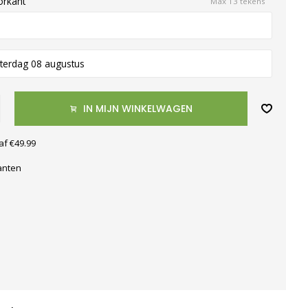
orkant
Max 13 tekens
terdag 08 augustus
IN MIJN WINKELWAGEN
af €49.99
anten