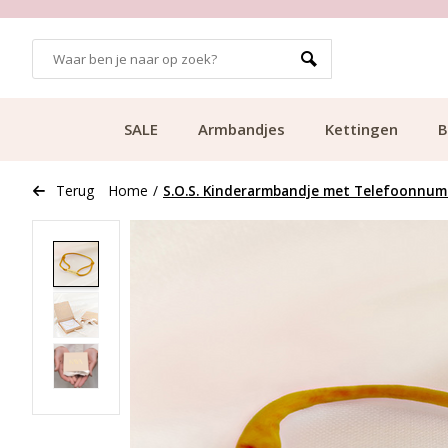
GRATIS BEZORGING VANAF €49.99
SALE
Armbandjes
Kettingen
B
Terug
Home
/
S.O.S. Kinderarmbandje met Telefoonnumm