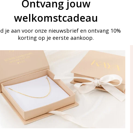
Ontvang jouw
welkomstcadeau
d je aan voor onze nieuwsbrief en ontvang 10%
korting op je eerste aankoop.
ay in touch
an onze mailinglijst
Aanmelden
eraden
of WhatsApp Ma-Vr
09:00-17:00