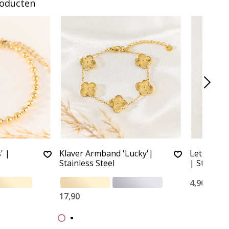
roducten
' |
Klaver Armband 'Lucky'|
Letter Bed
Stainless Steel
| Stainles
4,90
17,90