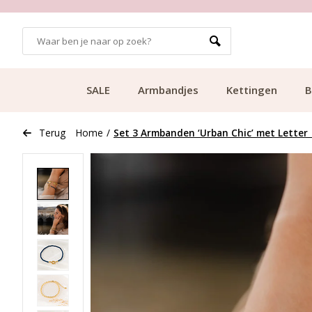
GRATIS BEZORGING VANAF €49.99
SALE
Armbandjes
Kettingen
B
Terug
Home
/
Set 3 Armbanden ‘Urban Chic’ met Letter |