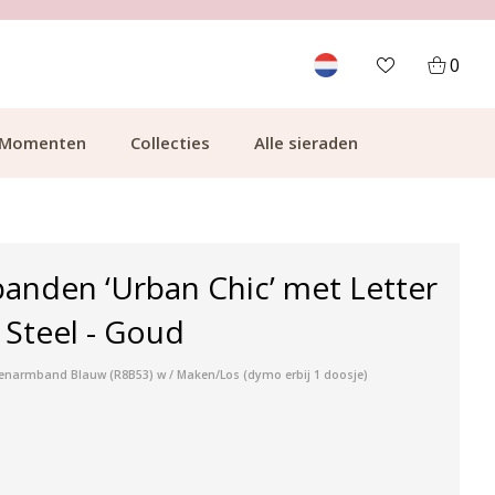
700.000+ TEVREDEN KLANTEN
0
Momenten
Collecties
Alle sieraden
anden ‘Urban Chic’ met Letter
s Steel - Goud
lenarmband Blauw (R8B53) w / Maken/Los (dymo erbij 1 doosje)