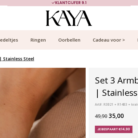
KLANTCIJFER 9.1
edeltjes
Ringen
Oorbellen
Cadeau voor >
 Stainless Steel
Set 3 Armb
| Stainles
Art#: R3B21 + R14B3 + kra
35,00
49,90
JE BESPAART €14,90