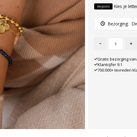
Kies je lett
Verplicht
Bezorging:
Di
-
+
Gratis bezorging van
Klantcijfer 9.1
700.000+ tevreden kl