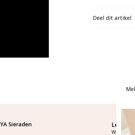
Deel dit artikel
Mel
YA Sieraden
Let's st
Word lid v