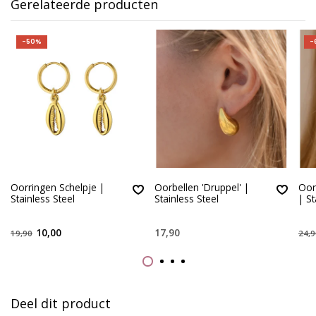
Gerelateerde producten
-50%
-
Oorringen Schelpje |
Oorbellen 'Druppel' |
Oorr
Stainless Steel
Stainless Steel
| St
10,00
17,90
19,90
24,9
Deel dit product