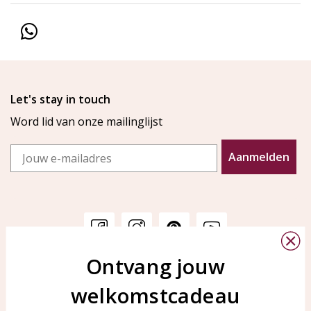
Let's stay in touch
Word lid van onze mailinglijst
Email
Aanmelden
Ontvang jouw
Klantenservice
KAYA Sieraden
welkomstcadeau
Bellen of WhatsApp Ma-Vr
Veelgestelde vragen
tussen 09:00-17:00