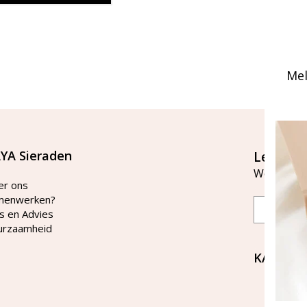
Mel
YA Sieraden
Let's st
Word lid v
er ons
menwerken?
Email
s en Advies
urzaamheid
KAYA Si
Bellen 
tussen 