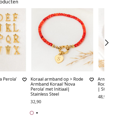
roducten
a Perola’
Koraal armband op > Rode
Armband e
Armband Koraal ‘Nova
Rood Kora
Perola’ met Initiaal|
| Stainles
Stainless Steel
48,90
32,90