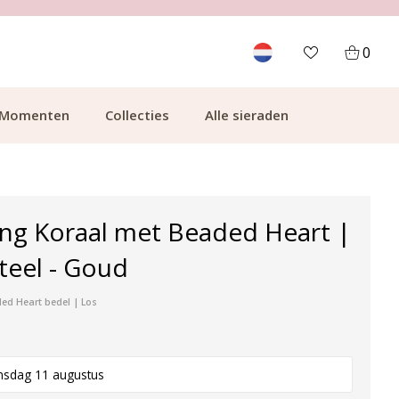
KLANTCIJFER 9.1
0
Momenten
Collecties
Alle sieraden
ing Koraal met Beaded Heart |
Steel - Goud
ed Heart bedel | Los
nsdag 11 augustus