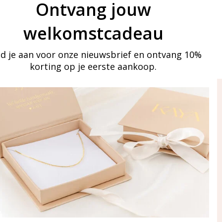
Ontvang jouw
welkomstcadeau
d je aan voor onze nieuwsbrief en ontvang 10%
korting op je eerste aankoop.
ay in touch
an onze mailinglijst
Aanmelden
eraden
of WhatsApp Ma-Vr
09:00-17:00