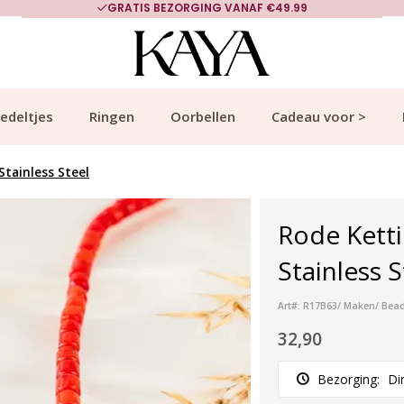
GRATIS BEZORGING VANAF €49.99
edeltjes
Ringen
Oorbellen
Cadeau voor >
tainless Steel
Rode Kett
Stainless 
Art#: R17B63/ Maken/ Bead
32,90
Bezorging:
Di