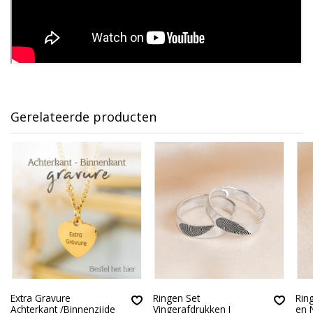
Gerelateerde producten
Extra Gravure
Ringen Set
Rin
Achterkant /Binnenzijde
Vingerafdrukken I
en