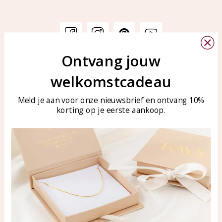
Ontvang jouw
Klantenservice
KAYA Sieraden
welkomstcadeau
Bellen of WhatsApp Ma-Vr
Veelgestelde vragen
tussen 09:00-17:00
Sieraden onderhouden
Meld je aan voor onze nieuwsbrief en ontvang 10%
Tel: 0850003187
korting op je eerste aankoop.
Blog
WhatsApp: 0850003187
klantenservice@kayasierade
n.nl
Producten
KAYA Sieraden
Alle producten
Over ons
Nieuwe producten
Samenwerken?