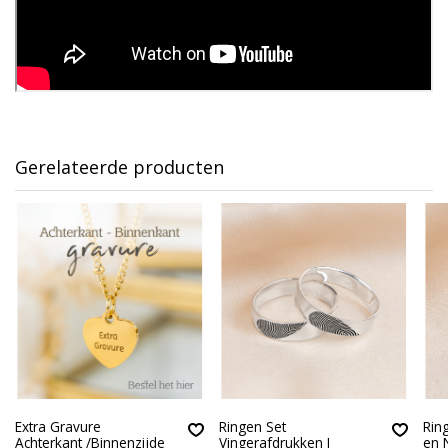
Gerelateerde producten
Extra Gravure
Ringen Set
Rin
Achterkant /Binnenzijde
Vingerafdrukken I
en