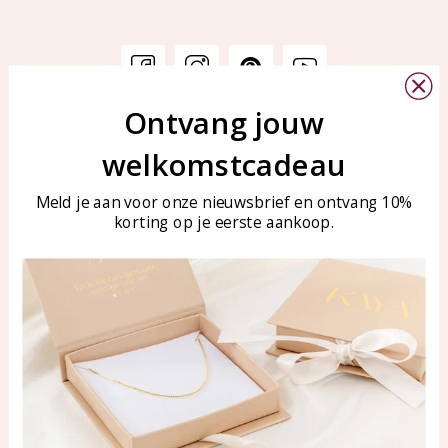
Ontvang jouw
Klantenservice
KAYA Sieraden
welkomstcadeau
Bellen of WhatsApp Ma-Vr
Veelgestelde vragen
tussen 09:00-17:00
Sieraden onderhouden
Meld je aan voor onze nieuwsbrief en ontvang 10%
Tel: 0850003187
korting op je eerste aankoop.
Blog
WhatsApp: 0850003187
klantenservice@kayasierade
n.nl
Producten
KAYA Sieraden
Alle producten
Over ons
Nieuwe producten
Samenwerken?