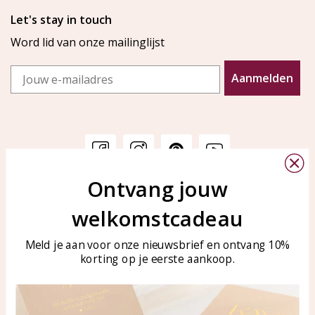
Let's stay in touch
Word lid van onze mailinglijst
Email
Aanmelden
Ontvang jouw
Klantenservice
KAYA Sieraden
welkomstcadeau
Bellen of WhatsApp Ma-Vr
Veelgestelde vragen
tussen 09:00-17:00
Sieraden onderhouden
Meld je aan voor onze nieuwsbrief en ontvang 10%
Tel: 0850003187
korting op je eerste aankoop.
Blog
WhatsApp: 0850003187
klantenservice@kayasierade
n.nl