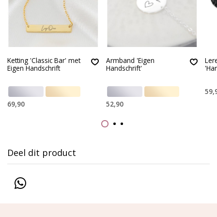
Ketting 'Classic Bar' met
Armband 'Eigen
Ler
Eigen Handschrift
Handschrift'
'Ha
59,
69,90
52,90
Deel dit product