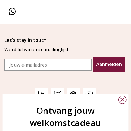
Let's stay in touch
Word lid van onze mailinglijst
Email
Aanmelden
Ontvang jouw
Klantenservice
KAYA Sieraden
welkomstcadeau
Bellen of WhatsApp Ma-Vr
Veelgestelde vragen
tussen 09:00-17:00