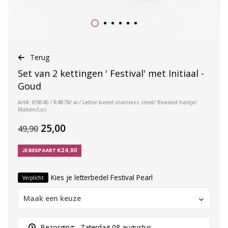
Terug
Set van 2 kettingen ' Festival' met Initiaal -
Goud
Art#: R9B40 / R4B78/ w / Letter bedel stainless steel/ Beaded hartje/
Maken/Los
25,00
49,90
JE BESPAART €24,90
Kies je letterbedel Festival Pearl
Verplicht
Maak een keuze
Bezorging:
Zaterdag 08 augustus