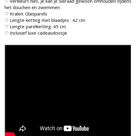
♡ Verkleurt niet, je kan je sieraad gewoon omhouden tijdens
het douchen en zwemmen
♡ Kralen: Glasparels
♡ Lengte ketting met blaadjes : 42 cm
♡ Lengte parelketting: 45 cm
♡ Inclusief luxe cadeaudoosje