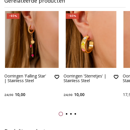
Gerelateerde producten
-60%
-60%
Oorringen 'Falling Star'
Oorringen 'Sterretjes' |
Oor
| Stainless Steel
Stainless Steel
Stai
10,00
10,00
17,
24,90
24,90