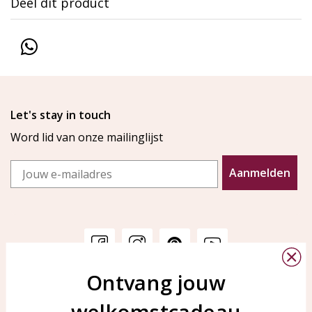
Deel dit product
Let's stay in touch
Word lid van onze mailinglijst
Email
Aanmelden
Ontvang jouw
Klantenservice
KAYA Sieraden
welkomstcadeau
Bellen of WhatsApp Ma-Vr