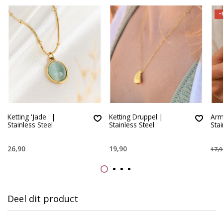
-
Ketting 'Jade ' |
Ketting Druppel |
Arm
Stainless Steel
Stainless Steel
Stai
26,90
19,90
17,9
Deel dit product