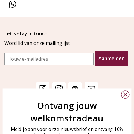
Let's stay in touch
Word lid van onze mailinglijst
Email
Aanmelden
Ontvang jouw
Klantenservice
KAYA Sieraden
welkomstcadeau
Bellen of WhatsApp Ma-Vr
Veelgestelde vragen
tussen 09:00-17:00
Sieraden onderhouden
Meld je aan voor onze nieuwsbrief en ontvang 10%
Tel: 0850003187