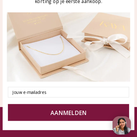
korting op je eerste aankoop.
Blog
WhatsApp: 0850003187
klantenservice@kayasierade
n.nl
Producten
KAYA Sieraden
Alle producten
Over ons
Nieuwe producten
Samenwerken?
Aanbiedingen
Tips en Advies
Duurzaamheid
Email
AANMELDEN
© KAYA Sieraden
Algemene voorwaarden
Disclaimer
Privacy Policy
Sitemap