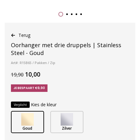
Terug
Oorhanger met drie druppels | Stainless
Steel - Goud
Art#: R15B65 / Pakken / Zip
10,00
19,90
JE BESPAART €9,90
Kies de kleur
Verplicht
Goud
Zilver