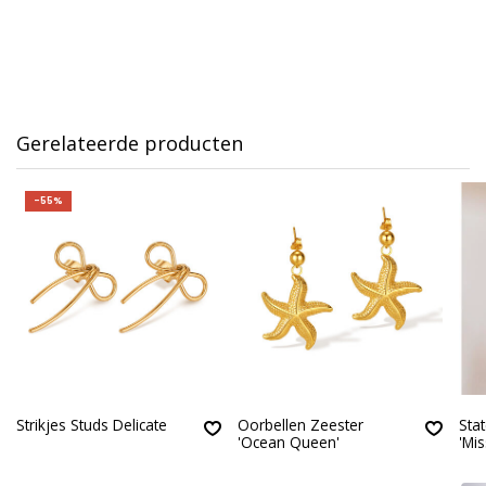
Gerelateerde producten
-55%
Strikjes Studs Delicate
Oorbellen Zeester
Sta
'Ocean Queen'
'Mi