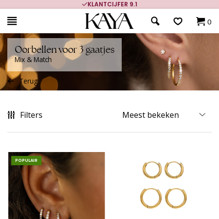
KLANTCIJFER 9.1
0
Oorbellen voor 3 gaatjes
Mix & Match
Terug
Filters
POPULAIR