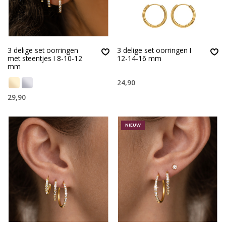
3 delige set oorringen
3 delige set oorringen I
met steentjes I 8-10-12
12-14-16 mm
mm
24,90
29,90
NIEUW