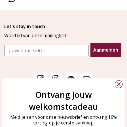
Let's stay in touch
Word lid van onze mailinglijst
Email
Aanmelden
Ontvang jouw
Klantenservice
KAYA Sieraden
welkomstcadeau
Bellen of WhatsApp Ma-Vr
Veelgestelde vragen
tussen 09:00-17:00
Sieraden onderhouden
Meld je aan voor onze nieuwsbrief en ontvang 10%
Tel: 0850003187
korting op je eerste aankoop.
Blog
WhatsApp: 0850003187