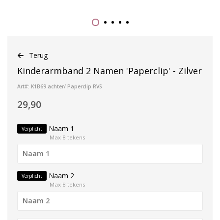
Terug
Kinderarmband 2 Namen 'Paperclip' - Zilver
Art#: K1B69 achter/ Paperclip RVS
29,90
Naam 1
Verplicht
Max 8 tekens
Naam 2
Verplicht
Max 8 tekens