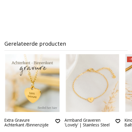
Gerelateerde producten
-
Extra Gravure
Armband Graveren
Kin
Achterkant /Binnenzijde
'Lovely' | Stainless Steel
Ball